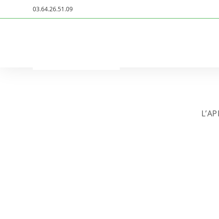
Skip
03.64.26.51.09
to
content
Envoyer
Rechercher…
la
recherche
L’AP