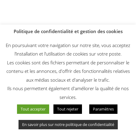
Politique de confidentialité et gestion des cookies
En poursuivant votre navigation sur notre site, vous acceptez
l’installation et l’utilisation de cookies sur votre poste.
Les cookies sont des fichiers permettant de personnaliser le
contenu et les annonces, d'offrir des fonctionnalités relatives
Instagram
Facebook
aux médias sociaux et d'analyser le trafic.
Ils nous permettent également d'améliorer la qualité de nos
services.
Tout accepter
Tout rejeter
Paramètres
En savoir plus sur notre politique de confidentialité
© APFE |
Politique de confidentialité
|
Mentions légales
| Création du
site :
Groupe IMPAAKT